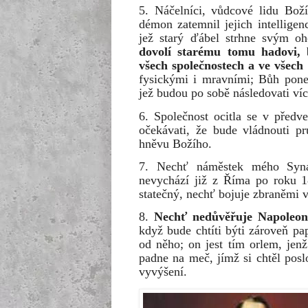
5. Náčelníci, vůdcové lidu Bož
démon zatemnil jejich intelligen
jež starý ďábel strhne svým o
dovolí starému tomu hadovi, 
všech společnostech a ve všech
fysickými i mravními; Bůh pone
jež budou po sobě následovati více
6. Společnost ocitla se v předve
očekávati, že bude vládnouti pr
hněvu Božího.
7. Nechť náměstek mého Syna
nevychází již z Říma po roku 1
statečný, nechť bojuje zbraněmi v
8.
Nechť nedůvěřuje Napoleono
když bude chtíti býti zároveň p
od něho; on jest tím orlem, jenž
padne na meč, jímž si chtěl posl
vyvýšení.