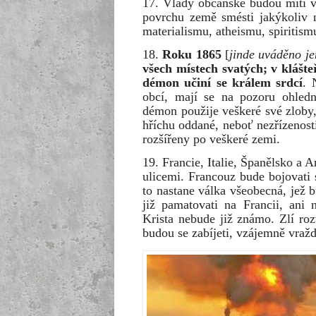
17. Vlády občanské budou míti vš
povrchu země smésti jakýkoliv 
materialismu, atheismu, spiritis
18.
Roku 1865
[
jinde uváděno je
všech místech svatých; v klášteř
démon učiní se králem srdcí
. 
obcí, mají se na pozoru ohledn
démon použije veškeré své zloby
hříchu oddané, neboť nezřízenos
rozšířeny po veškeré zemi.
19. Francie, Italie, Španělsko a 
ulicemi. Francouz bude bojovat
to nastane válka všeobecná, jež 
již pamatovati na Francii, ani 
Krista nebude již známo. Zlí ro
budou se zabíjeti, vzájemně vražd