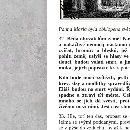
Panna Maria byla obklopena světl
32.
Běda obyvatelům země! Nas
a nakažlivé nemoci; nastanou d
zvířat, hromův a blesků, jež 
pohltí země; uslyší se hlasy v
tlouci, budou volati smrt, a j
muka, jejich popravu
; krev pot
Kdo bude moci zvítěziti, jestl
krev, slzy a modlitby spravedl
Eliáš budou na smrt vydáni. Ř
spadne a ztraví tři města. C
mnoho se jich dá svésti, prot
živému mezi nimi. Jest čas; slun
33. Hle, toť ten čas, propast se 
šelma se svými poddanými, pravi
se v pýše do vzduchu, by až k n