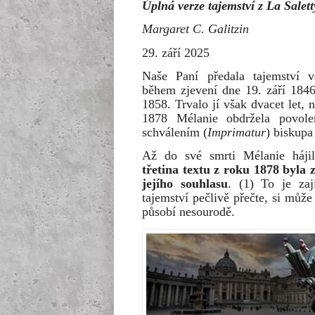
Úplná verze tajemství z La Salett
Margaret C. Galitzin
29. září 2025
Naše Paní předala tajemství v
během zjevení dne 19. září 1846 
1858. Trvalo jí však dvacet let, 
1878 Mélanie obdržela povole
schválením (
Imprimatur
) biskupa
Až do své smrti Mélanie hájil
třetina textu z roku 1878 byla 
jejího souhlasu
. (1) To je za
tajemství pečlivě přečte, si můž
působí nesourodě.