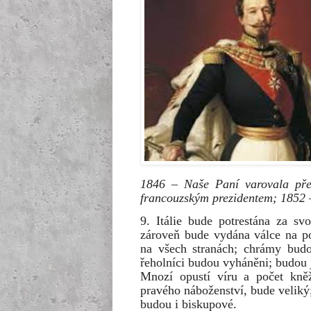
1846 – Naše Paní varovala pře
francouzským prezidentem; 1852 –
9. Itálie bude potrestána za sv
zároveň bude vydána válce na p
na všech stranách; chrámy budo
řeholníci budou vyháněni; budou j
Mnozí opustí víru a počet kněž
pravého náboženství, bude veliký
budou i biskupové.