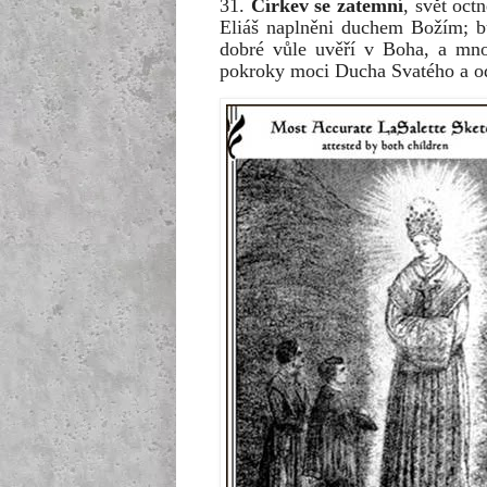
31.
Církev se zatemní
, svět oct
Eliáš naplněni duchem Božím; b
dobré vůle uvěří v Boha, a mno
pokroky moci Ducha Svatého a od