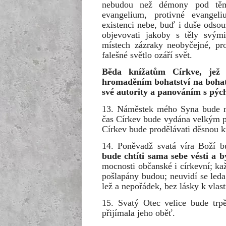
nebudou než démony pod těmi
evangelium, protivné evangeli
existenci nebe, buď i duše odso
objevovati jakoby s těly svým
místech zázraky neobyčejné, pr
falešné světlo ozáří svět.
Běda knížatům Církve, jež
hromaděním bohatství na bohat
své autority a panováním s pýc
13. Náměstek mého Syna bude mu
čas Církev bude vydána velkým p
Církev bude prodělávati děsnou kr
14. Poněvadž svatá víra Boží 
bude chtíti sama sebe vésti a 
mocnosti občanské i církevní; k
pošlapány budou; neuvidí se leda 
lež a nepořádek, bez lásky k vlast
15. Svatý Otec velice bude trp
přijímala jeho oběť.