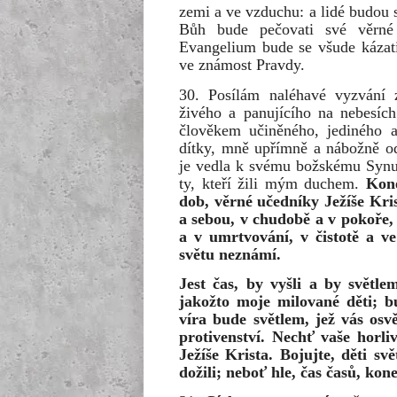
zemi a ve vzduchu: a lidé budou s
Bůh bude pečovati své věrné 
Evangelium bude se všude kázat
ve známost Pravdy.
30. Posílám naléhavé vyzvání
živého a panujícího na nebesíc
člověkem učiněného, jediného a
dítky, mně upřímně a nábožně od
je vedla k svému božskému Synu,
ty, kteří žili mým duchem.
Kone
dob, věrné učedníky Ježíše Kris
a sebou, v chudobě a v pokoře,
a v umrtvování, v čistotě a v
světu neznámí.
Jest čas, by vyšli a by světle
jakožto moje milované děti; bu
víra bude světlem, jež vás osv
protivenství. Nechť vaše horli
Ježíše Krista. Bojujte, děti svě
dožili; neboť hle, čas časů, kon