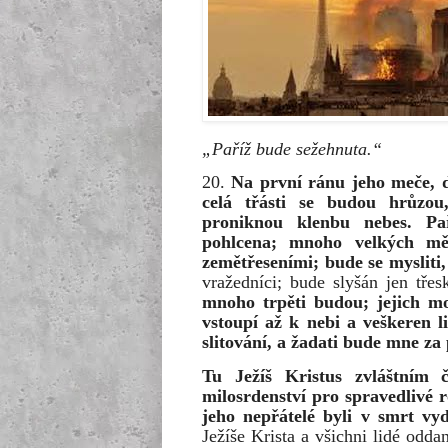
„Paříž bude sežehnuta.“
20.
Na první ránu jeho meče, d
celá třásti se budou hrůzou,
proniknou klenbu nebes. Pa
pohlcena; mnoho velkých mě
zemětřeseními; bude se mysliti,
vražedníci; bude slyšán jen třes
mnoho trpěti budou; jejich mod
vstoupí až k nebi a veškeren l
slitování, a žadati bude mne z
Tu Ježíš Kristus zvláštním 
milosrdenství pro spravedlivé 
jeho nepřátelé byli v smrt vy
Ježíše Krista a všichni lidé odd