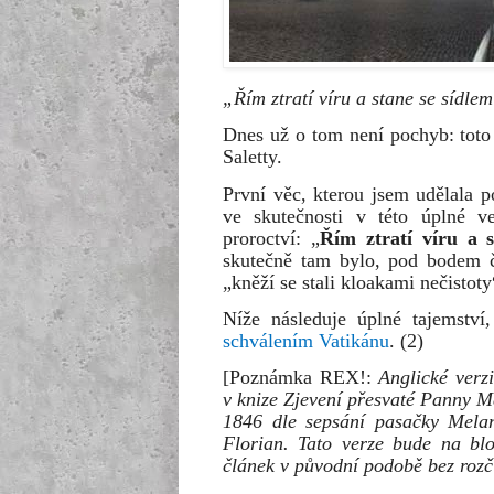
„Řím ztratí víru a stane se sídle
Dnes už o tom není pochyb: toto 
Saletty.
První věc, kterou jsem udělala p
ve skutečnosti v této úplné 
proroctví: „
Řím ztratí víru a 
skutečně tam bylo, pod bodem č
„kněží se stali kloakami nečistoty
Níže následuje úplné tajemstv
schválením Vatikánu
. (2)
[Poznámka REX!:
Anglické verz
v knize Zjevení přesvaté Panny Ma
1846 dle sepsání pasačky Melan
Florian. Tato verze bude na bl
článek v původní podobě bez rozč