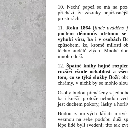
10. Nechť papež se má na pozor
přichází, že zázraky nejúžasněj
prostorách.
11.
Roku 1864
[
jinde uváděno j
počtem démonův utrhnou se 
vyhubí víru, ba i v osobách B
způsobem, že, kromě milosti ob
těchto andělů zlých. Mnohé domy
mnoho duší.
12.
Špatné knihy hojně rozple
rozšíří všude ochablost a vše
tom, co se týká služby Boží
; ob
chrámy, v nichž by se mohlo slou
Osoby budou přenášeny z jednoho
ba i kněží, protože nebudou ve
jest duchem pokory, lásky a horli
Budou z mrtvých křísiti mrtvé 
vezmou na sebe podobu duší spr
lépe lidé byli svedeni; tito tak z