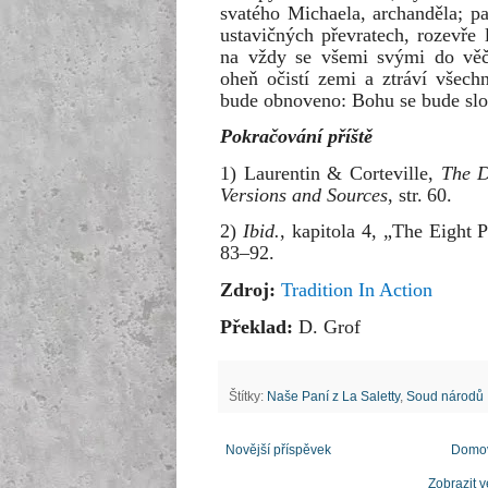
svatého Michaela, archanděla; p
ustavičných převratech, rozevře
na vždy se všemi svými do věč
oheň očistí zemi a ztráví všech
bude obnoveno: Bohu se bude slo
Pokračování příště
1) Laurentin & Corteville,
The D
Versions and Sources
, str. 60.
2)
Ibid.
, kapitola 4, „The Eight P
83–92.
Zdroj:
Tradition In Action
Překlad:
D. Grof
Štítky:
Naše Paní z La Saletty
,
Soud národů
Novější příspěvek
Domov
Zobrazit v