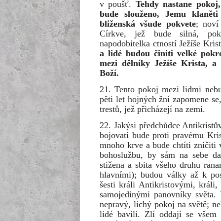
v poušť.
Tehdy nastane pokoj,
bude slouženo, Jemu klaněti 
bliženská všude pokvete
; noví
Církve, jež bude silná, pok
napodobitelka ctností Ježíše Kris
a lidé budou činiti velké pokr
mezi dělníky Ježíše Krista, a
Boží.
21. Tento pokoj mezi lidmi nebu
pěti let hojných žní zapomene se,
trestů, jež přicházejí na zemi.
22. Jakýsi předchůdce Antikrist
bojovati bude proti pravému Kris
mnoho krve a bude chtíti zničiti 
bohoslužbu, by sám na sebe da
stižena a sbita všeho druhu ran
hlavními); budou války až k po
šesti králi Antikristovými, král
samojedinými panovníky světa. 
nepravý, lichý pokoj na světě; ne
lidé bavili. Zlí oddají se vše