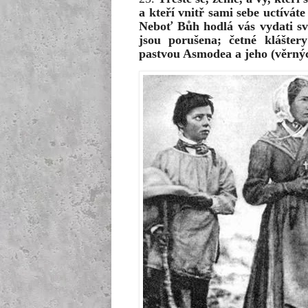
a kteří vnitř sami sebe uctíváte
Neboť Bůh hodlá vás vydati své
jsou porušena; četné klášter
pastvou Asmodea a jeho (věrný