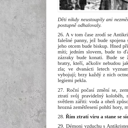
Děti nikdy neustoupily ani nezměn
postupně odhalovaly.
26. A v tom čase zrodí se Antikr
falešné panny, jež bude spojena
jeho otcem bude biskup. Hned při
míti; jedním slovem, bude to ďá
zázraky bude konati. Bude se ž
bratry, kteří, ačkoliv nebudou 
zla; ve dvanácti letech vyznam
vybojují; brzy každý z nich octn
legiemi pekla.
27. Roční počasí změní se, zem
ztratí svůj pravidelný koloběh
světlem zářiti: voda a oheň způ
hrozná zemětřesení pohltí hory, m
28.
Řím ztratí víru a stane se s
29. Démoni vzduchu s Antikriste