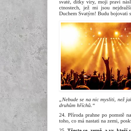
svaté, dítky víry, moji praví nás
ctnostech, jež mi jsou nejdraž
Duchem Svatým! Budu bojovati s 
„Nebude se na nic mysliti, než jak
druhům hříchů.“
24. Příroda prahne po pomstě na 
toho, co má nastati na zemi, posk
25.
Třeste se, země, a vy, kteří 