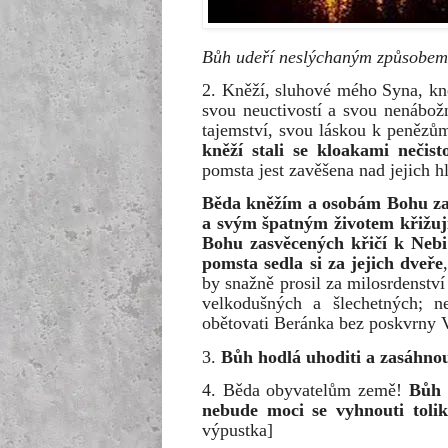
Bůh udeří neslýchaným způsobem
2. Kněží, sluhové mého Syna, k
svou neuctivostí a svou nenábožn
tajemství, svou láskou k penězů
kněží stali se kloakami nečist
pomsta jest zavěšena nad jejich h
Běda kněžím a osobám Bohu za
a svým špatným životem křižuj
Bohu zasvěcených křičí k Nebi 
pomsta sedla si za jejich dveře
by snažně prosil za milosrdenství
velkodušných a šlechetných; n
obětovati Beránka bez poskvrny 
3.
Bůh hodlá uhoditi a zasáhno
4. Běda obyvatelům země!
Bůh 
nebude moci se vyhnouti toli
výpustka]