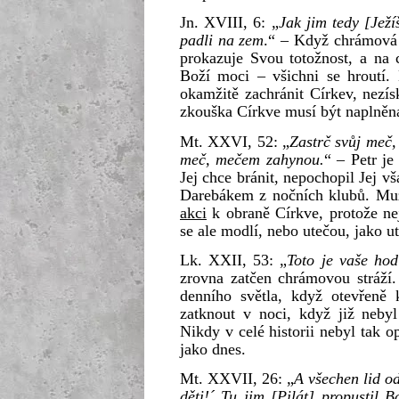
Jn. XVIII, 6: „
Jak jim tedy [Ježíš
padli na zem
.“ – Když chrámová 
prokazuje Svou totožnost, a na 
Boží moci – všichni se hroutí.
okamžitě zachránit Církev, nezís
zkouška Církve musí být naplněn
Mt. XXVI, 52: „
Zastrč svůj meč,
meč, mečem zahynou.
“ – Petr j
Jej chce bránit, nepochopil Jej v
Darebákem z nočních klubů. Muž
akci
k obraně Církve, protože ne
se ale modlí, nebo utečou, jako ut
Lk. XXII, 53: „
Toto je vaše ho
zrovna zatčen chrámovou stráží. 
denního světla, když otevřeně 
zatknout v noci, když již nebyl
Nikdy v celé historii nebyl tak 
jako dnes.
Mt. XXVII, 26: „
A všechen lid o
děti!´ Tu jim [Pilát] propustil 