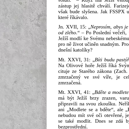
volati.
“ – Když má Ježíš vstoup
zástup jej hlasitě chválí. Fariz
však bude slyšena. Jak FSSPX ut
které říkávalo.
Jn. XVII, 15: „
Neprosím, abys je 
od zlého
.“ – Po Poslední večeři,
Ježíš modlí ke Svému nebeskému 
pro ně život učiněn snadným. Pro
dnešní katolíky?
Mt. XXVI, 31: „
Bíti budu pastý
Na Olivové hoře Ježíš říká Svý
cituje ze Starého zákona (Zach.
zmrzačený ve své víře, je ce
zmrzačená.
Mt. XXVI, 41: „
Bděte a modlete
má být Ježíš brzy zrazen, varu
připravili na svou zkoušku. Neř
ani „Modlete se a bděte“, ale 
nebudou mít své oči otevřené, je
se také modlit. Dnes se zdá b
bezprostřední.