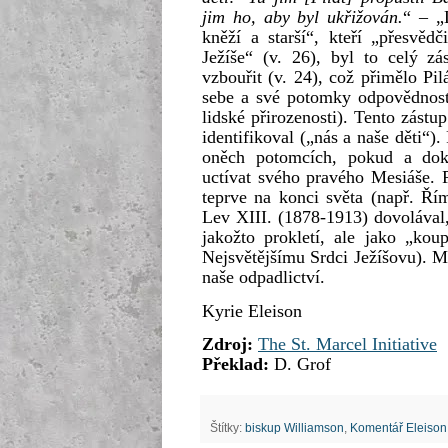
jim ho, aby byl ukřižován.
“ – „
kněží a starší“, kteří „přesvědč
Ježíše“ (v. 26), byl to celý zá
vzbouřit (v. 24), což přimělo Pil
sebe a své potomky odpovědnost
lidské přirozenosti). Tento zástu
identifikoval („nás a naše děti“)
oněch potomcích, pokud a dok
uctívat svého pravého Mesiáše. P
teprve na konci světa (např. Ří
Lev XIII. (1878-1913) dovolával,
jakožto prokletí, ale jako „kou
Nejsvětějšímu Srdci Ježíšovu). M
naše odpadlictví.
Kyrie Eleison
Zdroj:
The St. Marcel Initiative
Překlad:
D. Grof
Štítky:
biskup Williamson
,
Komentář Eleison